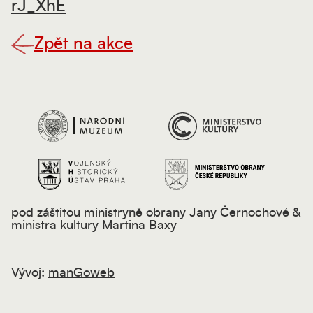
rJ_XhE
Zpět na akce
pod záštitou ministryně obrany Jany Černochové &
ministra kultury Martina Baxy
Vývoj:
manGoweb