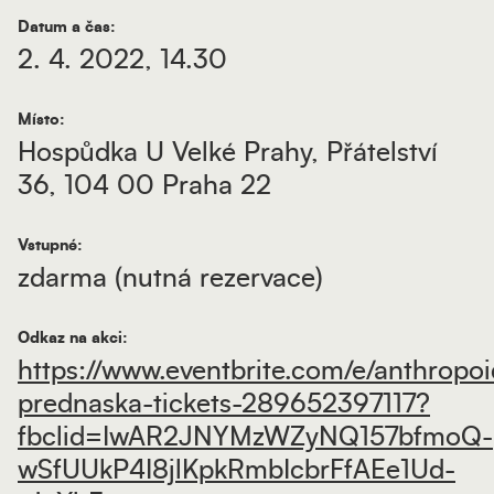
Datum a čas:
2. 4. 2022, 14.30
Místo:
Hospůdka U Velké Prahy, Přátelství
36, 104 00 Praha 22
Vstupné:
zdarma (nutná rezervace)
Odkaz na akci:
https://www.eventbrite.com/e/anthropoi
prednaska-tickets-289652397117?
fbclid=IwAR2JNYMzWZyNQ157bfmoQ-
wSfUUkP4I8jlKpkRmbIcbrFfAEe1Ud-