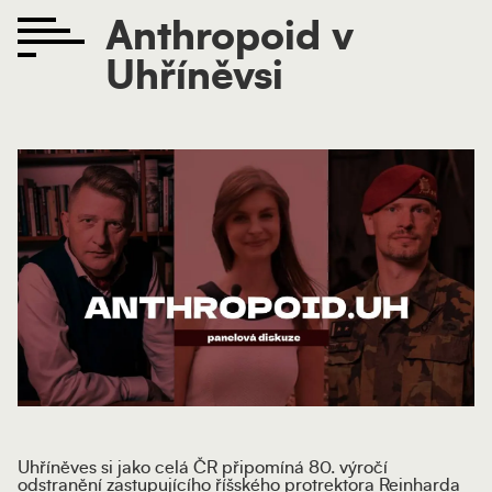
Anthropoid v
Uhříněvsi
Uhříněves si jako celá ČR připomíná 80. výročí
odstranění zastupujícího říšského protrektora Reinharda