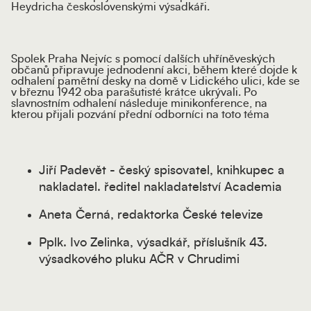
Heydricha československými výsadkáři.
Spolek Praha Nejvíc s pomocí dalších uhříněveských
občanů připravuje jednodenní akci, během které dojde k
odhalení pamětní desky na domě v Lidického ulici, kde se
v březnu 1942 oba parašutisté krátce ukrývali. Po
slavnostním odhalení následuje minikonference, na
kterou přijali pozvání přední odborníci na toto téma
Jiří Padevět - český spisovatel, knihkupec a
nakladatel. ředitel nakladatelství Academia
Aneta Černá, redaktorka České televize
Pplk. Ivo Zelinka, výsadkář, příslušník 43.
výsadkového pluku AČR v Chrudimi