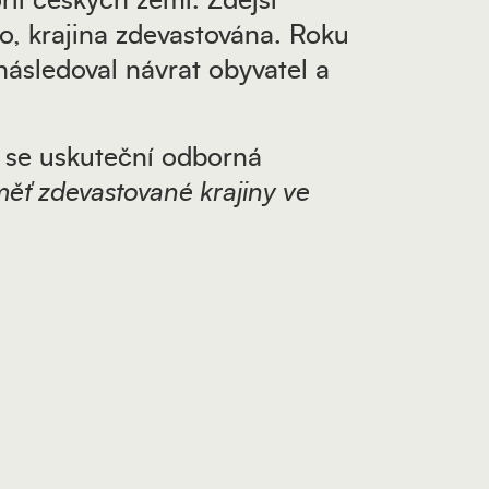
rii českých zemí. Zdejší
no, krajina zdevastována. Roku
následoval návrat obyvatel a
tí se uskuteční odborná
ť zdevastované krajiny ve