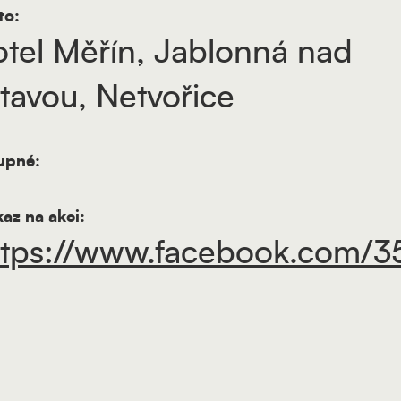
to:
otel Měřín, Jablonná nad
ltavou, Netvořice
upné:
az na akci:
ttps://www.facebook.com/