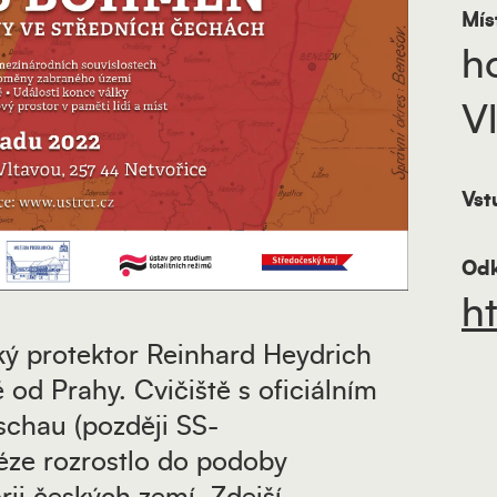
Mís
h
V
Vst
Odk
h
ský protektor Reinhard Heydrich
 od Prahy. Cvičiště s oficiálním
chau (později SS-
ze rozrostlo do podoby