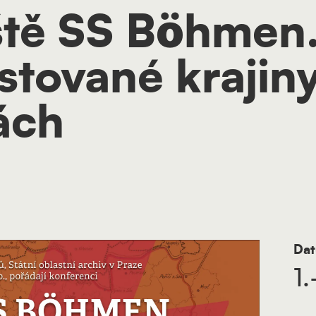
ště SS Böhmen
stované krajiny
ách
Dat
1