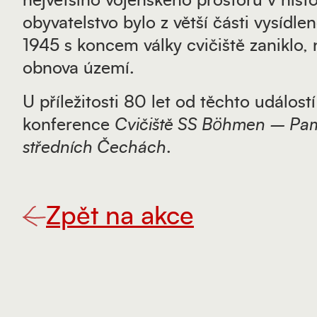
největšího vojenského prostoru v histo
obyvatelstvo bylo z větší části vysídle
1945 s koncem války cvičiště zaniklo, 
obnova území.
U příležitosti 80 let od těchto událos
konference
Cvičiště SS Böhmen – Pamě
středních Čechách
.
Zpět na akce