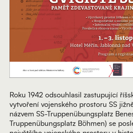
Roku 1942 odsouhlasil zastupující říš
vytvoření vojenského prostoru SS jižně
názvem SS-Truppenübungsplatz Benes
Truppenübungsplatz Böhmen) se poslé