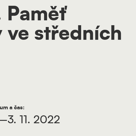
. Paměť
 ve středních
um a čas:
.–3. 11. 2022