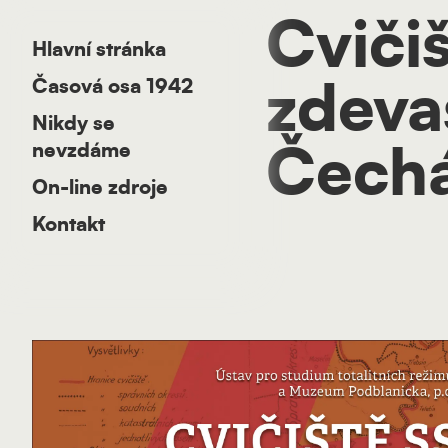
Cviči
Hlavní stránka
Časová osa 1942
zdeva
Nikdy se
nevzdáme
Čech
On-line zdroje
Kontakt