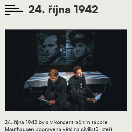
24. října 1942
24. října 1942 byla v koncentračním táboře
Mauthausen popravena většina civilistů, kteří