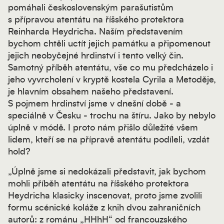
pomáhali československým parašutistům
s přípravou atentátu na říšského protektora
Reinharda Heydricha. Naším představením
bychom chtěli uctít jejich památku a připomenout
jejich neobyčejné hrdinství i tento velký čin.
Samotný příběh atentátu, vše co mu předcházelo i
jeho vyvrcholení v kryptě kostela Cyrila a Metoděje,
je hlavním obsahem našeho představení.
S pojmem hrdinství jsme v dnešní době - a
speciálně v Česku - trochu na štíru. Jako by nebylo
úplně v módě. I proto nám přišlo důležité všem
lidem, kteří se na přípravě atentátu podíleli, vzdát
hold?
„Úplně jsme si nedokázali představit, jak bychom
mohli příběh atentátu na říšského protektora
Heydricha klasicky inscenovat, proto jsme zvolili
formu scénické koláže z knih dvou zahraničních
autorů: z románu „HHhH“ od francouzského