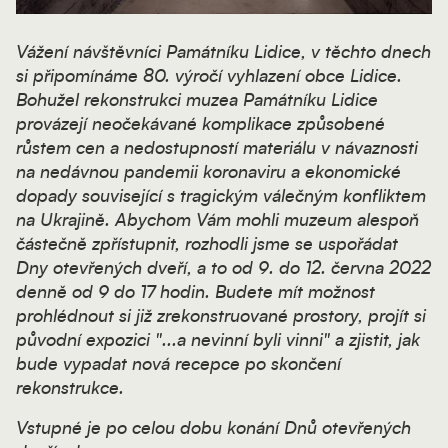
Vážení návštěvníci Památníku Lidice, v těchto dnech
si připomínáme 80. výročí vyhlazení obce Lidice.
Bohužel rekonstrukci muzea Památníku Lidice
provázejí neočekávané komplikace způsobené
růstem cen a nedostupností materiálu v návaznosti
na nedávnou pandemii koronaviru a ekonomické
dopady související s tragickým válečným konfliktem
na Ukrajině. Abychom Vám mohli muzeum alespoň
částečně zpřístupnit, rozhodli jsme se uspořádat
Dny otevřených dveří, a to od 9. do 12. června 2022
denně od 9 do 17 hodin. Budete mít možnost
prohlédnout si již zrekonstruované prostory, projít si
původní expozici "
...a nevinní byli vinni
" a zjistit, jak
bude vypadat nová recepce po skončení
rekonstrukce.
Vstupné je po celou dobu konání Dnů otevřených