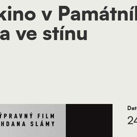
 kino v Památn
a ve stínu
Dat
2