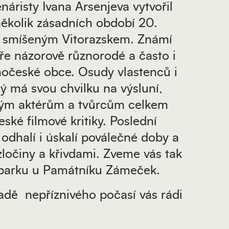
áristy Ivana Arsenjeva vytvořil
několik zásadních období 20.
ně smíšeným Vitorazskem. Známí
tváře názorově různorodé a často i
hočeské obce. Osudy vlastenců i
dý má svou chvilku na výsluní,
 svým aktérům a tvůrcům celkem
ské filmové kritiky. Poslední
odhalí i úskalí poválečné doby a
ločiny a křivdami. Zveme vás tak
o parku u Památníku Zámeček.
adě nepříznivého počasí vás rádi