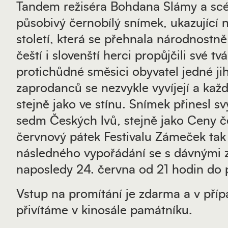
Tandem režiséra Bohdana Slámy a scén
působivý černobílý snímek, ukazující 
století, která se přehnala národnost
čeští i slovenští herci propůjčili své 
protichůdné směsici obyvatel jedné ji
zaprodanců se nezvykle vyvíjejí a kaž
stejně jako ve stínu. Snímek přinesl
sedm Českých lvů, stejně jako Ceny če
červnový pátek Festivalu Zámeček tak 
následného vypořádání se s dávnými z
naposledy 24. června od 21 hodin d
Vstup na promítání je zdarma a v příp
přivítáme v kinosále památníku.