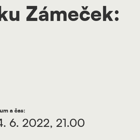
íku Zámeček:
um a čas:
4. 6. 2022, 21.00