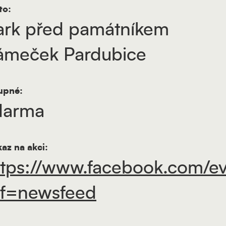
to:
ark před památníkem
ámeček Pardubice
upné:
darma
az na akci:
ttps://www.facebook.com/e
ef=newsfeed