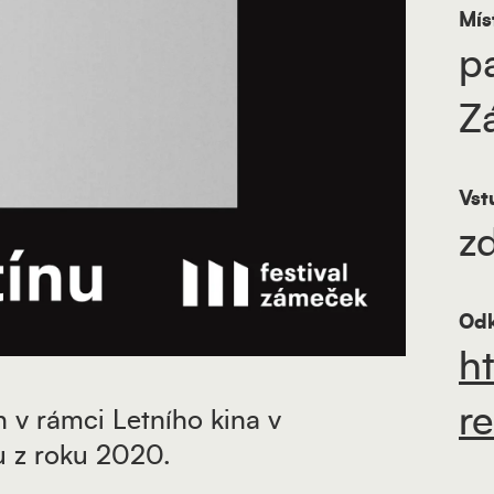
Mís
p
Z
Vst
z
Odk
h
r
h v rámci Letního kina v
u z roku 2020.