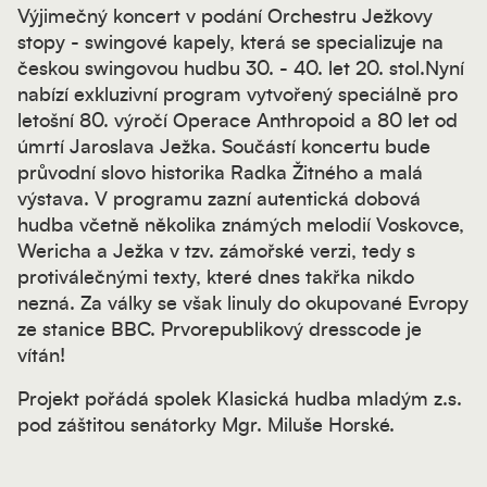
Výjimečný koncert v podání Orchestru Ježkovy
stopy - swingové kapely, která se specializuje na
českou swingovou hudbu 30. - 40. let 20. stol.Nyní
nabízí exkluzivní program vytvořený speciálně pro
letošní 80. výročí Operace Anthropoid a 80 let od
úmrtí Jaroslava Ježka. Součástí koncertu bude
průvodní slovo historika Radka Žitného a malá
výstava. V programu zazní autentická dobová
hudba včetně několika známých melodií Voskovce,
Wericha a Ježka v tzv. zámořské verzi, tedy s
protiválečnými texty, které dnes takřka nikdo
nezná. Za války se však linuly do okupované Evropy
ze stanice BBC. Prvorepublikový dresscode je
vítán!
Projekt pořádá spolek Klasická hudba mladým z.s.
pod záštitou senátorky Mgr. Miluše Horské.