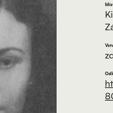
Mís
K
Z
Vst
z
Odk
h
8