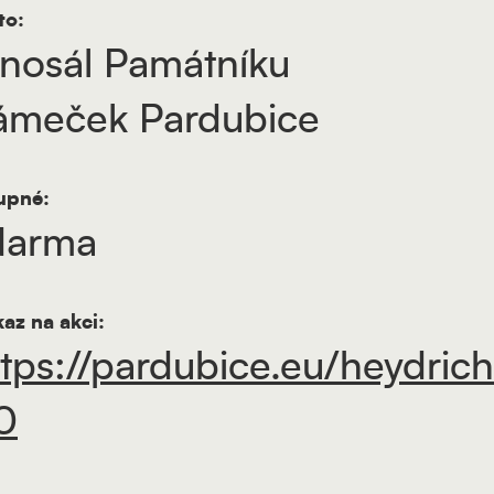
to:
inosál Památníku
ámeček Pardubice
upné:
darma
az na akci:
ttps://pardubice.eu/heydric
0