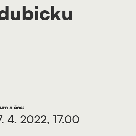
rdubicku
um a čas:
7. 4. 2022, 17.00