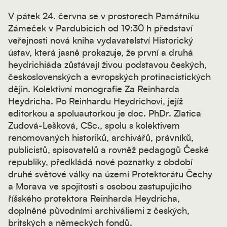
V pátek 24. června se v prostorech Památníku
Zámeček v Pardubicích od 19:30 h představí
veřejnosti nová kniha vydavatelství Historický
ústav, která jasně prokazuje, že první a druhá
heydrichiáda zůstávají živou podstavou českých,
československých a evropských protinacistických
dějin. Kolektivní monografie Za Reinharda
Heydricha. Po Reinhardu Heydrichovi, jejíž
editorkou a spoluautorkou je doc. PhDr. Zlatica
Zudová-Lešková, CSc., spolu s kolektivem
renomovaných historiků, archivářů, právníků,
publicistů, spisovatelů a rovněž pedagogů České
republiky, předkládá nové poznatky z období
druhé světové války na území Protektorátu Čechy
a Morava ve spojitosti s osobou zastupujícího
říšského protektora Reinharda Heydricha,
doplněné původními archiváliemi z českých,
britských a německých fondů.