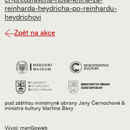
cr-predstavena-nova-kniha-za-
reinharda-heydricha-po-reinhardu-
heydrichovi
Zpět na akce
pod záštitou ministryně obrany Jany Černochové &
ministra kultury Martina Baxy
Vývoj:
manGoweb