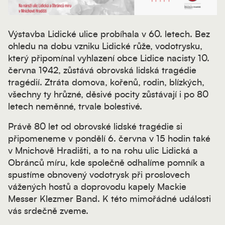
Výstavba Lidické ulice probíhala v 60. letech. Bez
ohledu na dobu vzniku Lidické růže, vodotrysku,
který připomínal vyhlazení obce Lidice nacisty 10.
června 1942, zůstává obrovská lidská tragédie
tragédií. Ztráta domova, kořenů, rodin, blízkých,
všechny ty hrůzné, děsivé pocity zůstávají i po 80
letech neměnné, trvale bolestivé.
Právě 80 let od obrovské lidské tragédie si
připomeneme v pondělí 6. června v 15 hodin také
v Mnichově Hradišti, a to na rohu ulic Lidická a
Obránců míru, kde společně odhalíme pomník a
spustíme obnovený vodotrysk při proslovech
vážených hostů a doprovodu kapely Mackie
Messer Klezmer Band. K této mimořádné události
vás srdečně zveme.