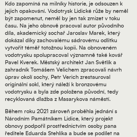
Kdo zapomíná na milníky historie, je odsouzen k
jejich opakování. Vodotrysk Lidické růže by neměl
být zapomenut, neměl by jen tak zmizet v toku
času. Na jeho obnově pracoval autor původního
díla, akademický sochař Jaroslav Marek, který
dokázal díky zachovalému sádrovému odlitku
vytvořit téměř totožnou kopii. Na obnoveném
vodotrysku spolupracoval významně také kovář
Pavel Kverek. Městský architekt Jan Světlík a
zahradník Tomášem Velichem zpracovali návrh
úprav okolí sochy, Petr Verich zrestauroval
originální sokl, který náleží k bronzovému
vodotrysku a byla zde položena původní, tedy
recyklovaná dlažba z Masarykova náměstí.
Během roku 2021 zároveň proběhla jednání s
Národním Památníkem Lidice, který projekt
obnovy podpořil prostřednictvím osoby pana
ředitele Eduarda Stehlíka a bude se podílet na