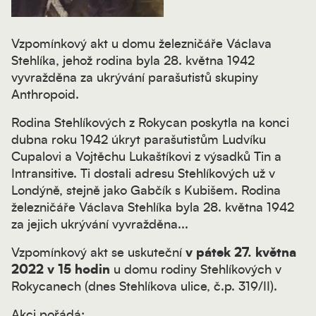
Vzpomínkový akt u domu železničáře Václava
Stehlíka, jehož rodina byla 28. května 1942
vyvražděna za ukrývání parašutistů skupiny
Anthropoid.
Rodina Stehlíkových z Rokycan poskytla na konci
dubna roku 1942 úkryt parašutistům Ludvíku
Cupalovi a Vojtěchu Lukaštíkovi z výsadků Tin a
Intransitive. Ti dostali adresu Stehlíkových už v
Londýně, stejně jako Gabčík s Kubišem. Rodina
železničáře Václava Stehlíka byla 28. května 1942
za jejich ukrývání vyvražděna...
Vzpomínkový akt se uskuteční
v pátek 27. května
2022 v 15 hodin
u domu rodiny Stehlíkových v
Rokycanech (dnes Stehlíkova ulice, č.p. 319/II).
Akci pořádá: